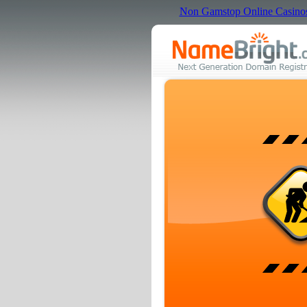
Non Gamstop Online Casino