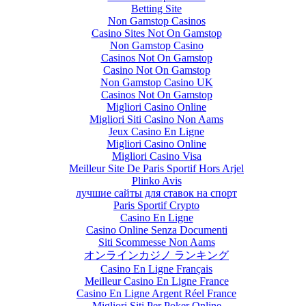
Betting Site
Non Gamstop Casinos
Casino Sites Not On Gamstop
Non Gamstop Casino
Casinos Not On Gamstop
Casino Not On Gamstop
Non Gamstop Casino UK
Casinos Not On Gamstop
Migliori Casino Online
Migliori Siti Casino Non Aams
Jeux Casino En Ligne
Migliori Casino Online
Migliori Casino Visa
Meilleur Site De Paris Sportif Hors Arjel
Plinko Avis
лучшие сайты для ставок на спорт
Paris Sportif Crypto
Casino En Ligne
Casino Online Senza Documenti
Siti Scommesse Non Aams
オンラインカジノ ランキング
Casino En Ligne Français
Meilleur Casino En Ligne France
Casino En Ligne Argent Réel France
Migliori Siti Per Poker Online